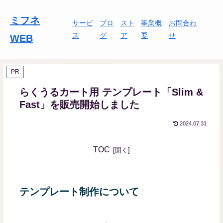
ミフネ
サービ
ブロ
スト
事業概
お問合わ
ス
グ
ア
要
せ
WEB
PR
らくうるカート用 テンプレート「Slim &
Fast」を販売開始しました
2024.07.31
TOC
テンプレート制作について