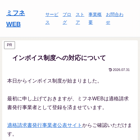
ミフネ
サービ
ブロ
スト
事業概
お問合わ
ス
グ
ア
要
せ
WEB
PR
インボイス制度への対応について
2026.07.31
本日からインボイス制度が始まりました。
最初に申し上げておきますが、ミフネWEBは適格請求
書発行事業者として登録を済ませています。
適格請求書発行事業者公表サイト
からご確認いただけま
す。